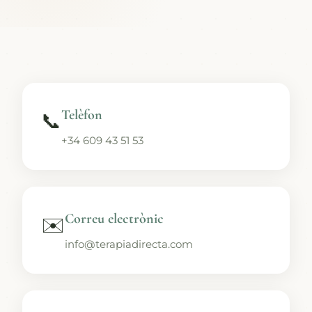
Telèfon
📞
+34 609 43 51 53
Correu electrònic
✉️
info@terapiadirecta.com