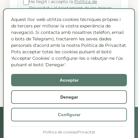
He llegit i accepto la
Política de
Privacitat
i el tractament de les meves
dades per contactar amb mi sobre els
Aquest lloc web utilitza cookies tècniques pròpies i
serveis sol·licitats. Les dades no es
de tercers per millorar la vostra experiència de
cediran a tercers.
navegació. Si contacta amb nosaltres (telèfon, email
o bots de Telegram), tractarem les seves dades
personals d'acord amb la nostra Política de Privacitat.
Pots acceptar totes les cookies pulsant el botó
Enviar missatge
'Acceptar Cookies' o configurar-les o rebutjar-ne l'ús
pulsant el botó 'Denegar'.
Acceptar
Denegar
Configurar
©
2026
TerapiaDirecta · Univers Blavís SL
Política de cookies
Privacitat
Privacitat
·
Cookies
·
Avís Legal