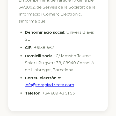
En compliment de l'article 10 de la Llei
34/2002, de Serveis de la Societat de la
Informació i Comerç Electrònic,
s'informa que:
Denominació social:
Univers Blavís
SL
CIF:
B61381562
Domicili social:
C/ Mossèn Jaume
Soler i Puigvert 38, 08940 Cornellà
de Llobregat, Barcelona
Correu electrònic:
info@terapiadirecta.com
Telèfon:
+34 609 43 51 53